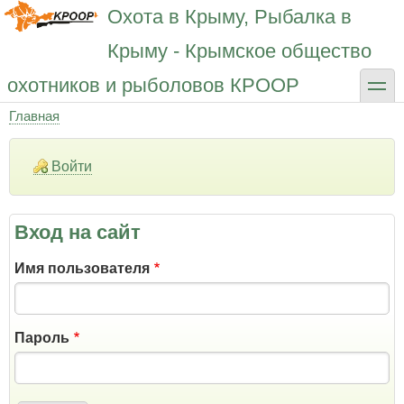
Перейти
Охота в Крыму, Рыбалка в
к
основному
Крыму - Крымское общество
содержанию
toggle
охотников и рыболовов КРООР
Главная
Строка
навигации
Войти
Вход на сайт
Имя пользователя
Пароль