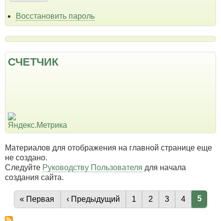
Восстановить пароль
СЧЕТЧИК
Материалов для отображения на главной странице еще
не создано.
Следуйте
Руководству Пользователя
для начала
создания сайта.
Текущ
5
Первая страница
« Первая
Предыдущая страница
‹ Предыдущий
Страница
1
Страница
2
Страница
3
Страница
4
Нумерация
страниц