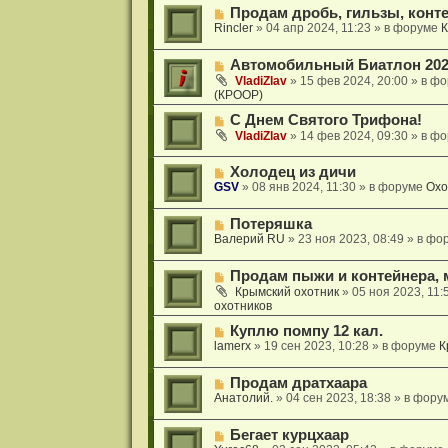
о
о
н
Н
Продам дробь, гильзы, конт
е
б
и
о
Rincler
»
04 апр 2024, 11:23
» в форуме
К
с
щ
е
в
о
е
о
о
н
Н
Автомобильный Биатлон 202
е
б
и
о
с
VladiZlav
»
15 фев 2024, 20:00
» в ф
щ
е
в
(КРООР)
о
е
о
о
н
Н
е
С Днем Святого Трифона!
б
и
о
с
VladiZlav
»
14 фев 2024, 09:30
» в ф
щ
е
в
о
е
о
о
н
Н
Холодец из дичи
е
б
и
о
GSV
»
08 янв 2024, 11:30
» в форуме
Охо
с
щ
е
в
о
е
о
о
н
Н
Потеряшка
е
б
и
о
Валерий RU
»
23 ноя 2023, 08:49
» в фо
с
щ
е
в
о
е
о
о
н
Н
Продам пыжи и контейнера, 
е
б
и
о
с
Крымский охотник
»
05 ноя 2023, 11:
щ
е
в
охотников
о
е
о
о
н
Н
е
Куплю помпу 12 кал.
б
и
о
с
lamerx
»
19 сен 2023, 10:28
» в форуме
К
щ
е
в
о
е
о
о
н
Н
Продам дратхаара
е
б
и
о
Анатолий.
»
04 сен 2023, 18:38
» в фору
с
щ
е
в
о
е
о
о
н
Н
Бегает курцхаар
е
б
и
о