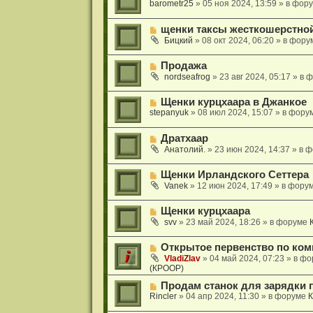
и
о
barometr25
»
05 ноя 2024, 13:59
» в фор
с
щ
е
в
о
е
о
о
н
Н
щенки таксы жесткошерстной
е
б
и
о
с
Бицкий
»
08 окт 2024, 06:20
» в фору
щ
е
в
о
е
о
о
н
Н
Продажа
е
б
и
о
с
nordseafrog
»
23 авг 2024, 05:17
» в 
щ
е
в
о
е
о
о
н
Н
Щенки курцхаара в Джанкое
е
б
и
о
stepanyuk
»
08 июл 2024, 15:07
» в фору
с
щ
е
в
о
е
о
о
н
Н
Дратхаар
е
б
и
о
с
Анатолий.
»
23 июн 2024, 14:37
» в 
щ
е
в
о
е
о
о
н
Н
Щенки Ирландского Сеттера
е
б
и
о
с
Vanek
»
12 июн 2024, 17:49
» в фору
щ
е
в
о
е
о
о
н
Н
Щенки курцхаара
е
б
и
о
с
svv
»
23 май 2024, 18:26
» в форуме
щ
е
в
о
е
о
о
н
Н
Открытое первенство по комп
е
б
и
о
с
VladiZlav
»
04 май 2024, 07:23
» в ф
щ
е
в
(КРООР)
о
е
о
о
н
Н
е
Продам станок для зарядки 
б
и
о
с
Rincler
»
04 апр 2024, 11:30
» в форуме
К
щ
е
в
о
е