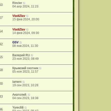
Rincler
60
04 апр 2024, 11:23
VladiZlav
07
15 фев 2024, 20:00
VladiZlav
54
14 фев 2024, 09:30
GSV
92
08 янв 2024, 11:30
Валерий RU
65
23 ноя 2023, 08:49
Крымский охотник
68
05 ноя 2023, 11:57
lamerx
00
19 сен 2023, 10:28
Анатолий.
43
04 сен 2023, 18:38
Yurec68
96