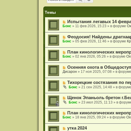
и
я
Темы
Н
Испытания легавых 14 февра
о
Бонс
»
11 фев 2026, 15:23
» в форуме
Ох
в
о
Н
Феодосия! Найдены дратхаа
е
о
Бонс
»
05 фев 2026, 11:46
» в форуме
Кр
с
в
о
о
о
Н
План кинологических меропр
е
б
о
Бонс
»
02 янв 2026, 05:26
» в форуме
Ох
с
щ
в
о
е
о
о
н
Н
Осенняя охота в Общедосту
е
б
и
о
Дисарон
»
17 ноя 2025, 07:08
» в форум
с
щ
е
в
о
е
о
о
н
Н
Тихорецкие состязания по пе
е
б
и
о
с
Бонс
»
21 сен 2025, 14:48
» в форум
щ
е
в
о
е
о
о
н
Н
Щенок Эпаньоль бретон г.Бе
е
б
и
о
с
Бонс
»
23 июл 2025, 11:13
» в форум
щ
е
в
о
е
о
о
н
Н
План кинологических меропр
е
б
и
о
Бонс
»
18 янв 2025, 09:24
» в форуме
Ох
с
щ
е
в
о
е
о
о
н
Н
утка 2024
е
б