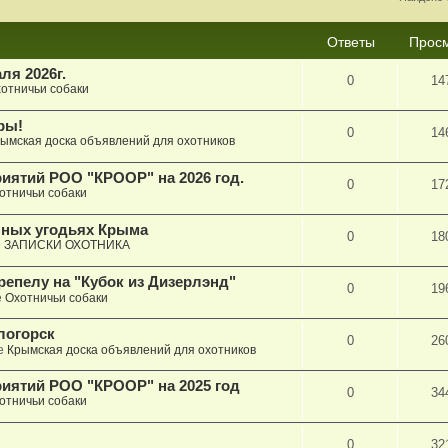
Ответы
Прос
ля 2026г.
0
14
отничьи собаки
ры!
0
14
ымская доска объявлений для охотников
иятий РОО "КРООР" на 2026 год.
0
17
отничьи собаки
пных угодьях Крыма
0
18
е
ЗАПИСКИ ОХОТНИКА
репелу на "Кубок из Дизерлэнд"
0
19
е
Охотничьи собаки
логорск
0
26
е
Крымская доска объявлений для охотников
иятий РОО "КРООР" на 2025 год
0
34
отничьи собаки
0
32