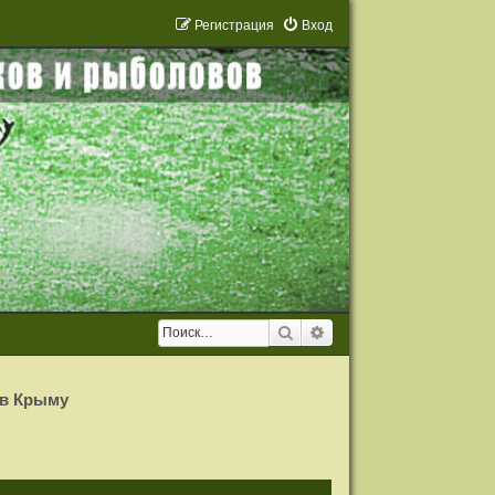
Р
е
г
и
с
т
р
а
ц
и
я
Вход
Поиск
Расширенный поиск
 в Крыму