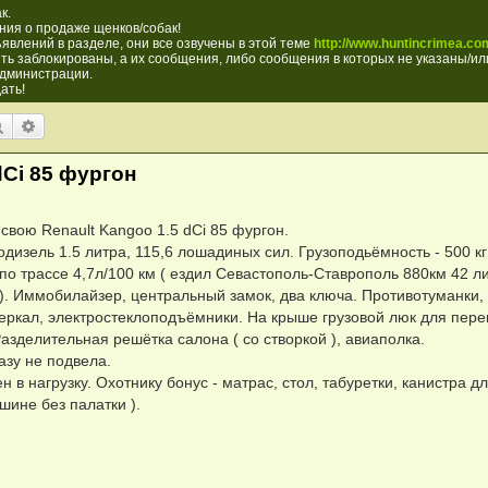
к.
ия о продаже щенков/собак!
явлений в разделе, они все озвучены в этой теме
http://www.huntincrimea.com
ть заблокированы, а их сообщения, либо сообщения в которых не указаны/или
администрации.
ать!
Поиск
Расширенный поиск
dCi 85 фургон
вою Renault Kangoo 1.5 dCi 85 фургон.
дизель 1.5 литра, 115,6 лошадиных сил. Грузоподьёмность - 500 кг 
 по трассе 4,7л/100 км ( ездил Севастополь-Ставрополь 880км 42 лит
ок ). Иммобилайзер, центральный замок, два ключа. Противотуманки
 зеркал, электростеклоподъёмники. На крыше грузовой люк для пере
азделительная решётка салона ( со створкой ), авиаполка.
азу не подвела.
 в нагрузку. Охотнику бонус - матрас, стол, табуретки, канистра д
шине без палатки ).