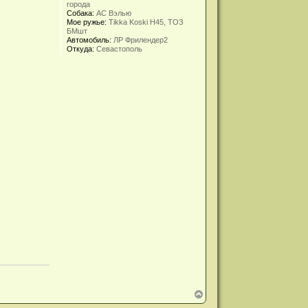
города
Собака:
АС Вэлью
Мое ружье:
Tikka Koski H45, ТОЗ
БМшт
Автомобиль:
ЛР Фрилендер2
Откуда:
Севастополь
В
е