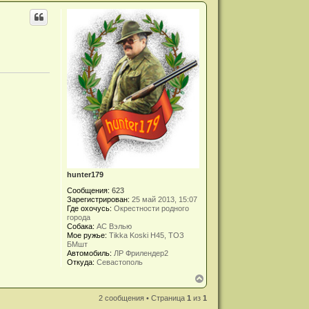
р
н
у
т
ь
с
я
к
н
а
ч
а
л
у
hunter179
Сообщения:
623
Зарегистрирован:
25 май 2013, 15:07
Где охочусь:
Окрестности родного
города
Собака:
АС Вэлью
Мое ружье:
Tikka Koski H45, ТОЗ
БМшт
Автомобиль:
ЛР Фрилендер2
Откуда:
Севастополь
В
е
р
2 сообщения • Страница
1
из
1
н