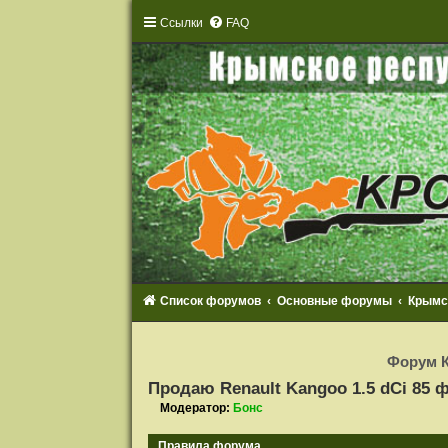
Ссылки
FAQ
Список форумов
Основные форумы
Крымс
Р
е
Форум К
г
и
Продаю Renault Kangoo 1.5 dCi 85 
с
т
Модератор:
Бонс
р
а
ц
Правила форума