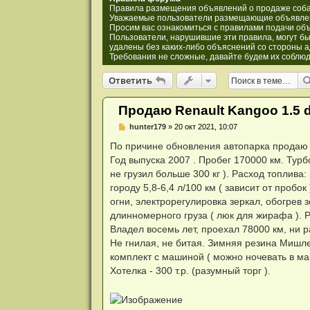
и
Правила размещения объявлений о продаже соба
я
Уважаемые пользователи размещающие объявлен
Просим вас ознакомиться с правилами подачи объ
Пользователи, нарушившие эти правила, могут бы
удалены без каких-либо объяснений со стороны 
Требования не сложные, давайте будем их соблюд
Ответить
О
т
в
е
т
и
т
ь
Продаю Renault Kangoo 1.5 
Н
hunter179
»
20 окт 2021, 10:07
е
п
По причине обновления автопарка продаю с
р
Год выпуска 2007 . Пробег 170000 км. Турбо
о
ч
не грузил больше 300 кг ). Расход топлива:
и
городу 5,8-6,4 л/100 км ( зависит от проб
т
а
огни, электрорегулировка зеркал, обогрев
н
длинномерного груза ( люк для жирафа ). Р
н
о
Владел восемь лет, проехал 78000 км, ни р
е
Не гнилая, не битая. Зимняя резина Мишлен
с
о
комплект с машиной ( можно ночевать в ма
о
Хотелка - 300 т.р. (разумный торг ).
б
щ
е
н
и