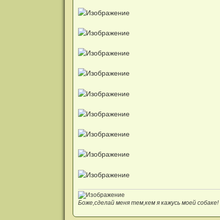
е
Боже,сделай меня тем,кем я кажусь моей собаке!