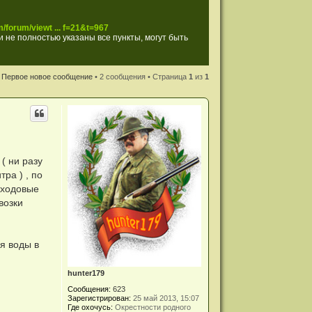
/forum/viewt ... f=21&t=967
 не полностью указаны все пункты, могут быть
Первое новое сообщение
• 2 сообщения • Страница
1
из
1
( ни разу
ра ) , по
, ходовые
возки
ля воды в
hunter179
Сообщения:
623
Зарегистрирован:
25 май 2013, 15:07
Где охочусь:
Окрестности родного