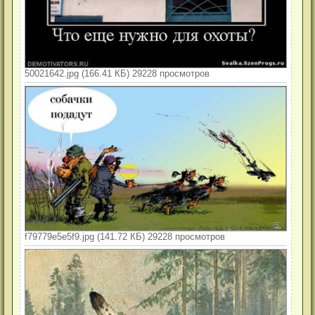
50021642.jpg (166.41 КБ) 29228 просмотров
f79779e5e5f9.jpg (141.72 КБ) 29228 просмотров