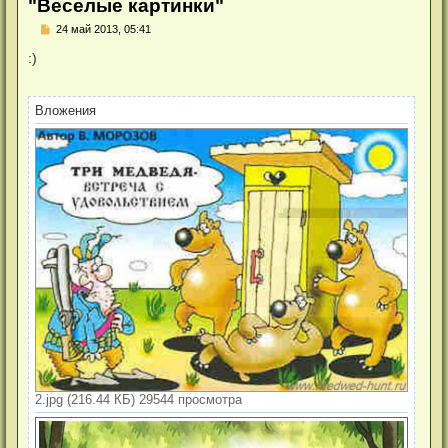
"Веселые картинки"
Н
24 май 2013, 05:41
е
п
:)
р
о
ч
и
Вложения
т
а
н
н
о
е
с
о
о
б
щ
е
н
и
е
2.jpg (216.44 КБ) 29544 просмотра