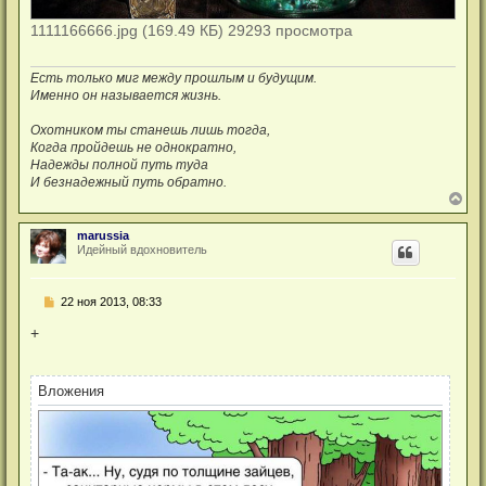
1111166666.jpg (169.49 КБ) 29293 просмотра
Есть только миг между прошлым и будущим.
Именно он называется жизнь.
Охотником ты станешь лишь тогда,
Когда пройдешь не однократно,
Надежды полной путь туда
И безнадежный путь обратно.
В
е
р
marussia
н
Идейный вдохновитель
у
т
ь
Н
22 ноя 2013, 08:33
с
е
я
п
+
к
р
н
о
а
ч
ч
и
Вложения
а
т
л
а
у
н
н
о
е
с