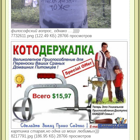
е
н
и
е
философский вопрос, однако ....)))))
7732611.png (122.49 КБ) 28766 просмотров
картинка старая,но одна из моих любимых)))
8217791.jpg (186.95 КБ) 28766 просмотров