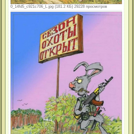
0_14fd5_c921c706_L.jpg (181.2 КБ) 29228 просмотров