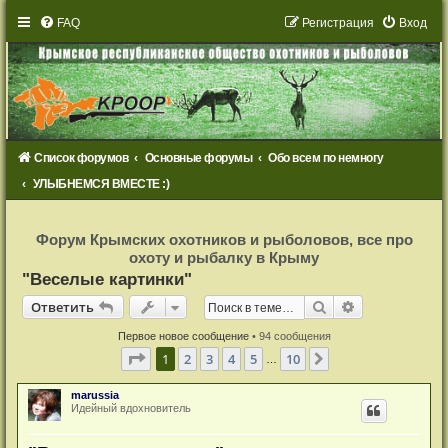
FAQ
Р
е
г
и
с
т
р
а
ц
и
я
Вход
Список форумов
Основные форумы
Обо всем по немногу
УЛЫБНЕМСЯ ВМЕСТЕ :)
Р
е
Форум Крымских охотников и рыболовов, все про
г
охоту и рыбалку в Крыму
и
с
"Веселые картинки"
т
р
Ответить
Поиск
Расширенный
О
т
в
е
т
и
т
ь
а
ц
и
Первое новое сообщение
• 94 сообщения
я
Страница
1
из
10
1
2
3
4
5
10
След.
…
marussia
Идейный вдохновитель