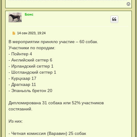
В
е
р
Бонс
н
у
т
ь
Н
14 сен 2023, 19:24
с
е
я
п
В мероприятии приняло участие – 60 собак.
к
р
н
Участники по породам:
о
а
ч
- Пойнтер 4
ч
и
а
- Английский сеттер 6
т
л
а
- Ирландский сеттер 1
у
н
- Шотландский сеттер 1
н
о
- Курцхаар 17
е
- Дратхаар 11
с
о
- Эпаньоль бретон 20
о
б
щ
Дипломирована 31 собака или 52% участников
е
н
состязаний.
и
е
Из них:
- Четная комиссия (Варавин) 25 собак