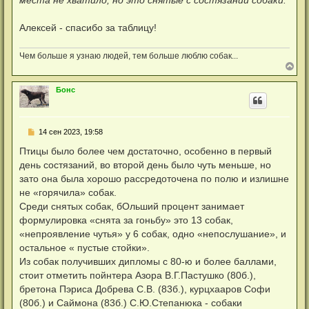
места не хватило, но это снятые с состязаний собаки.
Алексей - спасибо за таблицу!
Чем больше я узнаю людей, тем больше люблю собак...
В
е
р
Бонс
н
у
т
ь
Н
14 сен 2023, 19:58
с
е
я
п
Птицы было более чем достаточно, особенно в первый
к
р
н
день состязаний, во второй день было чуть меньше, но
о
а
ч
зато она была хорошо рассредоточена по полю и излишне
ч
и
а
не «горячила» собак.
т
л
а
Среди снятых собак, бОльший процент занимает
у
н
формулировка «снята за гоньбу» это 13 собак,
н
о
«непроявление чутья» у 6 собак, одно «непослушание», и
е
остальное « пустые стойки».
с
о
Из собак получивших дипломы с 80-ю и более баллами,
о
стоит отметить пойнтера Азора В.Г.Пастушко (80б.),
б
щ
бретона Пэриса Добрева С.В. (83б.), курцхааров Софи
е
н
(80б.) и Саймона (83б.) С.Ю.Степанюка - собаки