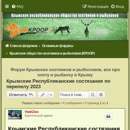
FAQ
Р
е
г
и
с
т
р
а
ц
и
я
Вход
Список форумов
Основные форумы
Крымское общество охотников и рыболовов (КРООР)
Р
е
Форум Крымских охотников и рыболовов, все про
г
охоту и рыбалку в Крыму
и
с
Крымские Республиканские состязания по
т
перепелу 2023
р
а
Ответить
ц
Поиск
Расширенный
О
т
в
е
т
и
т
ь
и
я
Первое новое сообщение
• 4 сообщения • Страница
1
из
1
VladiZlav
Бдительный админ
Крымские Республиканские состязания