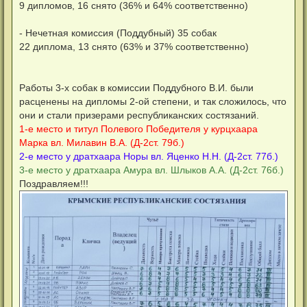
9 дипломов, 16 снято (36% и 64% соответственно)
- Нечетная комиссия (Поддубный) 35 собак
22 диплома, 13 снято (63% и 37% соответственно)
Работы 3-х собак в комиссии Поддубного В.И. были
расценены на дипломы 2-ой степени, и так сложилось, что
они и стали призерами республиканских состязаний.
1-е место и титул Полевого Победителя у курцхаара
Марка вл. Милавин В.А. (Д-2ст. 79б.)
2-е место у дратхаара Норы вл. Яценко Н.Н. (Д-2ст. 77б.)
3-е место у дратхаара Амура вл. Шлыков А.А. (Д-2ст. 76б.)
Поздравляем!!!