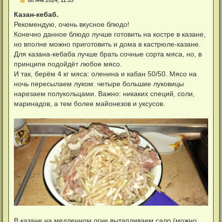
е
п
Казан-кебаб.
р
Рекомендую, очень вкусное блюдо!
о
ч
Конечно данное блюдо лучше готовить на костре в казане,
и
но вполне можно приготовить и дома в кастрюле-казане.
т
а
Для казана-кебаба лучше брать сочные сорта мяса, но, в
н
принципе подойдёт любое мясо.
н
о
И так, берём 4 кг мяса: оленина и кабан 50/50. Мясо на
е
ночь пересылаем луком: четыре большие луковицы
с
о
нарезаем полукольцами. Важно: никаких специй, соли,
о
маринадов, а тем более майонезов и уксусов.
б
щ
е
н
и
е
В казане на медленном огне вытапливаем сало (можно