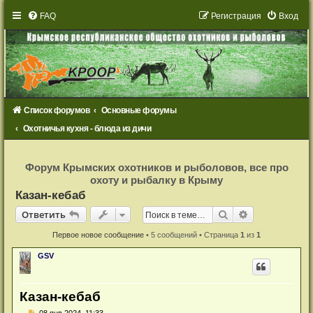
FAQ
Р
е
г
и
с
т
р
а
ц
и
я
Вход
Список форумов
Основные форумы
Охотничья кухня - блюда из дичи
Р
е
Форум Крымских охотников и рыболовов, все про
г
охоту и рыбалку в Крыму
и
с
Казан-кебаб
т
р
Ответить
Поиск
Расширенный
О
т
в
е
т
и
т
ь
а
ц
и
Первое новое сообщение
• 5 сообщений • Страница
1
из
1
я
GSV
Казан-кебаб
Н
08 янв 2024, 11:33