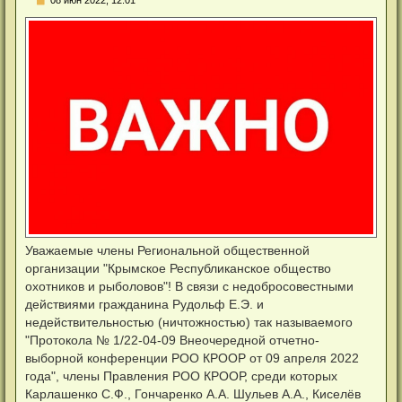
е
п
р
о
ч
и
т
а
н
н
о
е
с
о
о
б
щ
е
н
и
е
Уважаемые члены Региональной общественной
организации "Крымское Республиканское общество
охотников и рыболовов"! В связи с недобросовестными
действиями гражданина Рудольф Е.Э. и
недействительностью (ничтожностью) так называемого
"Протокола № 1/22-04-09 Внеочередной отчетно-
выборной конференции РОО КРООР от 09 апреля 2022
года", члены Правления РОО КРООР, среди которых
Карлашенко С.Ф., Гончаренко А.А. Шульев А.А., Киселёв