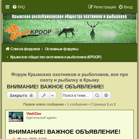
FAQ
Р
е
г
и
с
т
р
а
ц
и
я
Вход
Список форумов
Основные форумы
Крымское общество охотников и рыболовов (КРООР)
Р
е
Форум Крымских охотников и рыболовов, все про
г
охоту и рыбалку в Крыму
и
с
ВНИМАНИЕ! ВАЖНОЕ ОБЪЯВЛЕНИЕ!
т
р
Закрыто
Поиск
Расширенный 
Закрыто
а
ц
и
Первое новое сообщение
• 1 сообщение • Страница
1
из
1
я
VladiZlav
Бдительный админ
ВНИМАНИЕ! ВАЖНОЕ ОБЪЯВЛЕНИЕ!
Н
08 июн 2022, 12:01