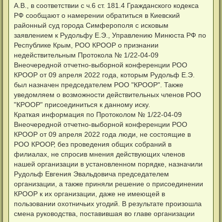
А.В., в соответствии с ч.6 ст. 181.4 Гражданского кодекса
РФ сообщают о намерении обратиться в Киевский
районный суд города Симферополя с исковым
заявлением к Рудольфу Е.Э., Управлению Минюста РФ по
Республике Крым, РОО КРООР о признании
недействительным Протокола № 1/22-04-09
Внеочередной отчетно-выборной конференции РОО
КРООР от 09 апреля 2022 года, которым Рудольф Е.Э.
был назначен председателем РОО "КРООР". Также
уведомляем о возможности действительных членов РОО
"КРООР" присоединиться к данному иску.
Краткая информация по Протоколом № 1/22-04-09
Внеочередной отчетно-выборной конференции РОО
КРООР от 09 апреля 2022 года люди, не состоящие в
РОО КРООР, без проведения общих собраний в
филиалах, не спросив мнения действующих членов
нашей организации в установленном порядке, назначили
Рудольф Евгения Эвальдовича председателем
организации, а также приняли решение о присоединении
КРООР к их организации, даже не имеющей в
пользовании охотничьих угодий. В результате произошла
смена руководства, поставившая во главе организации