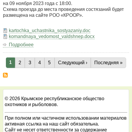
охотничьему
на 09 ноября 2023 года с 18:00.
автомобильному
Схема проезда до места проведения состязаний будет
биатлону,
размещена на сайте РОО «КРООР».
посвящённых
10-
kartochka_uchastnika_sostyazaniy.doc
ой
komandnaya_vedomost_valdshnep.docx
годовщине
«Крымская
Подробнее
о
весна».
Крымские
Республиканские
Текущая страница
1
лично-
Страница
2
Страница
3
Страница
4
Страница
5
Следующая страница
Следующий ›
Последняя стра
Последняя »
Нумерация
командные
страниц
состязания
легавых
собак
всех
пород
© 2026 Крымское республиканское общество
по
охотников и рыболовов.
вальдшнепу
2023
При полном или частичном использовании материалов
активная ссылка на наш сайт обязательна.
Сайт не несет ответственности за содержание