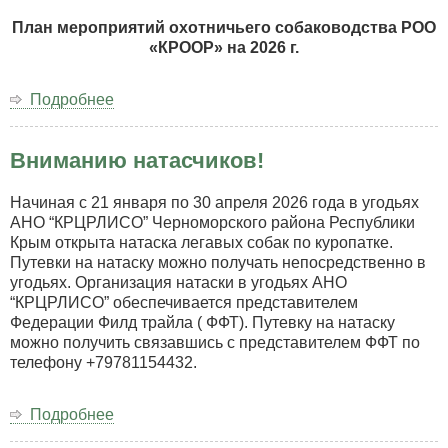
парной
куропатке,
План мероприятий охотничьего собаководства РОО
ранг
«КРООР» на 2026 г.
САСТ,
ЧРКФ*,
Подробнее
о
Республика
План
Крым,
мероприятий
пгт.
Вниманию натасчиков!
охотничьего
Черноморское,
собаководства
угодья
РОО
Начиная с 21 января по 30 апреля 2026 года в угодьях
КРЦРЛИСО
«КРООР»
АНО “КРЦРЛИСО” Черноморского района Республики
(01.04.26
на
Крым открыта натаска легавых собак по куропатке.
г.
2026
Путевки на натаску можно получать непосредственно в
–
год
угодьях. Организация натаски в угодьях АНО
13.04.26
“КРЦРЛИСО” обеспечивается представителем
г.).
Федерации Филд трайла ( ФФТ). Путевку на натаску
можно получить связавшись с представителем ФФТ по
телефону +79781154432.
Подробнее
о
Вниманию