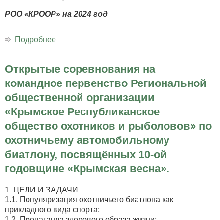
РОО «КРООР» на 2024 год
Подробнее
о
ПЛАН
МЕРОПРИЯТИЙ
Открытые соревнования на
по
охотничьему
командное первенство Региональной
собаководству
общественной организации
РОО
«КРООР»
«Крымское Республиканское
на
общество охотников и рыболовов» по
2024
год
охотничьему автомобильному
биатлону, посвящённых 10-ой
годовщине «Крымская весна».
1. ЦЕЛИ И ЗАДАЧИ
1.1. Популяризация охотничьего биатлона как
прикладного вида спорта;
1.2. Пропаганда здорового образа жизни;