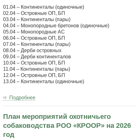
01.04 – Континенталы (одиночные)
02.04 – Островные ОП, БП
03.04 – Континенталы (пары)
04.04 – Монопородные бретонов (одиночные)
05.04 – Монопородные АС
06.04 – Островные ОП, БП
07.04 – Континенталы (пары)
08.04 – Дерби островных
09.04 – Дерби континенталов
10.04 – Островные ОП, БП
11.04 – Континенталы (пары)
12.04 – Островные ОП, БП
13.04 – Континенталы (одиночные)
Подробнее
о
Программа
весенней
План мероприятий охотничьего
серии
филд
собаководства РОО «КРООР» на 2026
трайлов
год
по