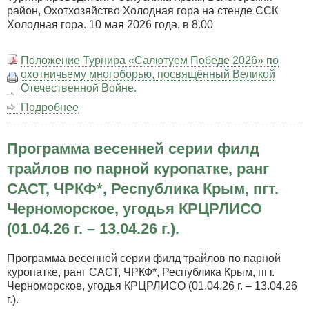
район, Охотхозяйство Холодная гора на стенде ССК
Холодная гора. 10 мая 2026 года, в 8.00
Положение Турнира «Салютуем Победе 2026» по
охотничьему многоборью, посвящённый Великой
Отечественной Войне.
Подробнее
о
Турнир
«Салютуем
Программа весенней серии филд
Победе
2026»
трайлов по парной куропатке, ранг
по
САСТ, ЧРКФ*, Республика Крым, пгт.
охотничьему
многоборью,
Черноморское, угодья КРЦРЛИСО
посвящённый
(01.04.26 г. – 13.04.26 г.).
Великой
Отечественной
Программа весенней серии филд трайлов по парной
Войне.
куропатке, ранг САСТ, ЧРКФ*, Республика Крым, пгт.
Черноморское, угодья КРЦРЛИСО (01.04.26 г. – 13.04.26
г.).