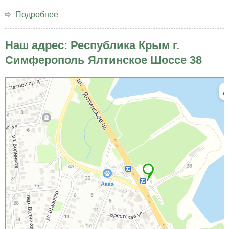
Подробнее
о
Открытое
письмо
Наш адрес: Республика Крым г.
Президенту
Российской
Симферополь Ялтинское Шоссе 38
Федерации
Владимиру
Яндекс Карты
Владимировичу
Яндекс Карты — транспорт, навигация, поиск мест
Путину.