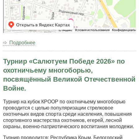
Подробнее
о
Наш
адрес:
Турнир «Салютуем Победе 2026» по
Республика
Крым
охотничьему многоборью,
г.
посвящённый Великой Отечественной
Симферополь
Ялтинское
Войне.
Шоссе
38
Турнир на кубок КРООР по охотничьему многоборью
проводится с целью популяризации стрелковое
охотничьих видов спорта среди населения, повышения
спортивного мастерства охотников, егерей, лесной
охраны, военно-патриотического воспитания молодежи.
Турнир проводится: Республика Крым, Белогорский