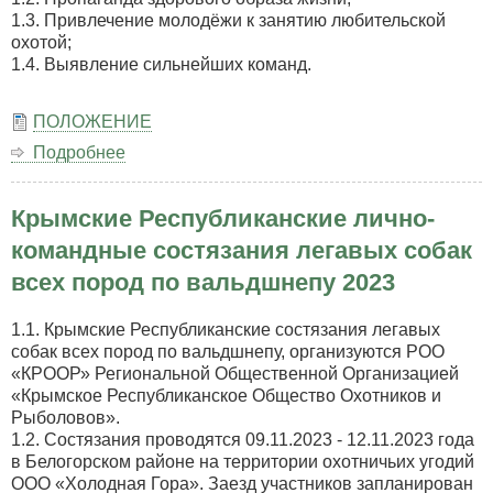
1.3. Привлечение молодёжи к занятию любительской
охотой;
1.4. Выявление сильнейших команд.
ПОЛОЖЕНИЕ
Подробнее
о
Открытые
соревнования
Крымские Республиканские лично-
на
командное
командные состязания легавых собак
первенство
всех пород по вальдшнепу 2023
Региональной
общественной
организации
1.1. Крымские Республиканские состязания легавых
«Крымское
собак всех пород по вальдшнепу, организуются РОО
Республиканское
«КРООР» Региональной Общественной Организацией
общество
«Крымское Республиканское Общество Охотников и
охотников
Рыболовов».
и
1.2. Состязания проводятся 09.11.2023 - 12.11.2023 года
рыболовов»
в Белогорском районе на территории охотничьих угодий
по
ООО «Холодная Гора». Заезд участников запланирован