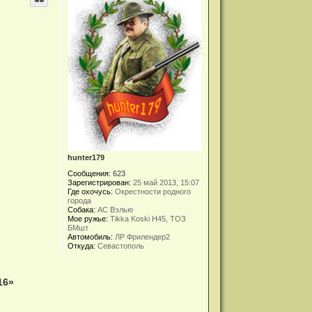
у
т
ь
с
я
к
н
а
ч
а
л
у
hunter179
Сообщения:
623
Зарегистрирован:
25 май 2013, 15:07
Где охочусь:
Окрестности родного
города
Собака:
АС Вэлью
Мое ружье:
Tikka Koski H45, ТОЗ
БМшт
Автомобиль:
ЛР Фрилендер2
Откуда:
Севастополь
16»