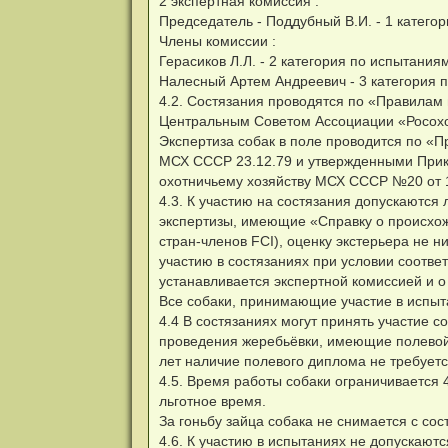
2 экспертная комиссия :
Председатель - Поддубный В.И. - 1 катего
Члены комиссии :
Герасиков Л.Л. - 2 категория по испытания
Налесный Артем Андреевич - 3 категория по
4.2. Состязания проводятся по «Правилам
Центральным Советом Ассоциации «Росохот
Экспертиза собак в поле проводится по «П
МСХ СССР 23.12.79 и утвержденными Прика
охотничьему хозяйству МСХ СССР №20 от 1
4.3. К участию на состязания допускаются 
экспертизы, имеющие «Справку о происхож
стран-членов FCI), оценку экстерьера не 
участию в состязаниях при условии соотве
устанавливается экспертной комиссией и о
Все собаки, принимающие участие в испыт
4.4 В состязаниях могут принять участие 
проведения жеребьёвки, имеющие полевой 
лет наличие полевого диплома не требуетс
4.5. Время работы собаки ограничивается 
льготное время.
За гоньбу зайца собака не снимается с сос
4.6. К участию в испытаниях не допускают