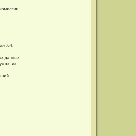
 комиссии
ая ,64.
сех данных
уется из
аний.