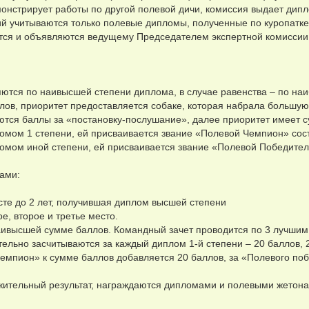
монстрирует работы по другой полевой дичи, комиссия выдает дип
ий учитываются только полевые дипломы, полученные по куропатке
ются и объявляются ведущему Председателем экспертной комиссии
яются по наивысшей степени диплома, в случае равенства – по на
лов, приоритет предоставляется собаке, которая набрала большу
аются баллы за «постановку-послушание», далее приоритет имеет с
ломом 1 степени, ей присваивается звание «Полевой Чемпион» сос
ломом иной степени, ей присваивается звание «Полевой Победите
ками:
асте до 2 лет, получившая диплом высшей степени
, второе и третье место.
аивысшей сумме баллов. Командный зачет проводится по 3 лучшим
ельно засчитываются за каждый диплом 1-й степени – 20 баллов, 
чемпион» к сумме баллов добавляется 20 баллов, за «Полевого поб
ожительный результат, награждаются дипломами и полевыми жетон