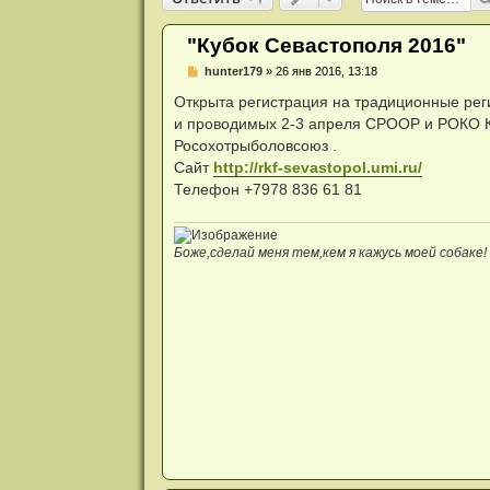
и
я
"Кубок Севастополя 2016"
Н
hunter179
»
26 янв 2016, 13:18
е
п
Открыта регистрация на традиционные реги
р
и проводимых 2-3 апреля СРООР и РОКО КО
о
ч
Росохотрыболовсоюз .
и
Сайт
http://rkf-sevastopol.umi.ru/
т
а
Телефон +7978 836 61 81
н
н
о
е
Боже,сделай меня тем,кем я кажусь моей собаке!
с
о
о
б
щ
е
н
и
е