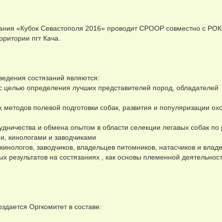
зания «Кубок Севастополя 2016» проводит СРООР совместно с РО
ритории пгт Кача.
ведения состязаний являются:
 с целью определения лучших представителей пород, обладателей
 методов полевой подготовки собак, развития и популяризации ох
удничества и обмена опытом в области селекции легавых собак по
и, кинологами и заводчиками
инологов, заводчиков, владельцев питомников, натасчиков и влад
х результатов на состязаниях , как основы племенной деятельнос
оздается Оргкомитет в составе: