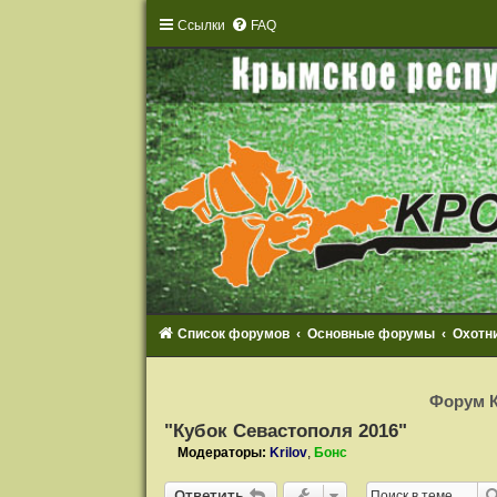
Ссылки
FAQ
Список форумов
Основные форумы
Охотн
Р
е
Форум К
г
и
"Кубок Севастополя 2016"
с
т
Модераторы:
Krilov
,
Бонс
р
а
Ответить
ц
О
т
в
е
т
и
т
ь