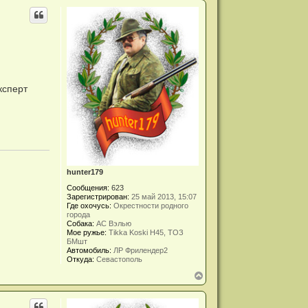
р
н
у
т
ь
с
я
к
н
ксперт
а
ч
а
л
у
hunter179
Сообщения:
623
Зарегистрирован:
25 май 2013, 15:07
Где охочусь:
Окрестности родного
города
Собака:
АС Вэлью
Мое ружье:
Tikka Koski H45, ТОЗ
БМшт
Автомобиль:
ЛР Фрилендер2
Откуда:
Севастополь
В
е
р
н