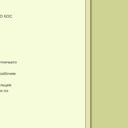
КО КОС
отничьего
 рабочим
ельцев
ти по