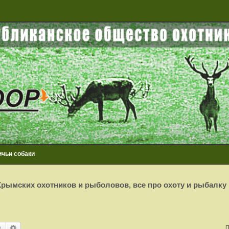
ичьи собаки
рымских охотников и рыболовов, все про охоту и рыбалку
Поиск
Расширенный поиск
П