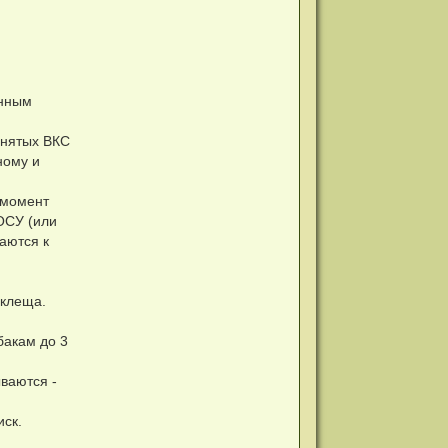
анным
инятых ВКС
ному и
 момент
ОСУ (или
аются к
 клеща.
бакам до 3
ваются -
иск.