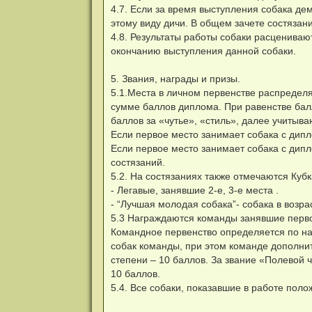
4.7. Если за время выступления собака де
этому виду дичи. В общем зачете состязан
4.8. Результаты работы собаки расценива
окончанию выступления данной собаки.
5. Звания, награды и призы.
5.1.Места в личном первенстве распредел
сумме баллов диплома. При равенстве бал
баллов за «чутье», «стиль», далее учитыв
Если первое место занимает собака с дип
Если первое место занимает собака с дип
состязаний.
5.2. На состязаниях также отмечаются Куб
- Легавые, занявшие 2-е, 3-е места .
- “Лучшая молодая собака”- собака в возр
5.3 Награждаются команды занявшие первое
Командное первенство определяется по н
собак команды, при этом команде дополнит
степени – 10 баллов. За звание «Полевой 
10 баллов.
5.4. Все собаки, показавшие в работе пол