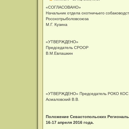
е
п
«СОГЛАСОВАНО»
р
Начальник отдела охотничьего собаководс
о
ч
Росохотрыболовсоюза
и
М.Г. Кузина
т
а
н
н
о
«УТВЕРЖДЕНО»
е
Председатель СРООР
с
о
В.М.Евлашкин
о
б
щ
е
н
и
е
«УТВЕРЖДЕНО» Председатель РОКО КОС 
Асмаловский В.В.
Положение Севастопольских Региональн
16-17 апреля 2016 года.