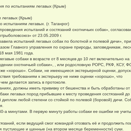
рия по испытаниям легавых (Крым)
м легавых (Крым)
 испытаниям легавых. (г. Таганрог)
 проведения испытаний и состязаний охотничьих собак», согласов
рыболовсоюз» от 23.05.2009 г.
равила испытаний легавых собак по болотной и полевой дичи», пр
зом Главного управления по охране природы, заповедникам, лес
8 мая 1981 года.
легавые собаки в возрасте от 8 месяцев до 10 лет включительно на
дении охотничьей собаки», , или родословную РОРС, РКФ, КСУ, Ф
ниже «хорошо». Собаки, не имеющиеся экстерьерной оценки, допуск
тствия требованиям к экстерьеру не ниже оценки «хорошо», что
 чем делается запись в протоколе.
аниях, должны иметь прививку от бешенства и быть обработаны от
собаки легавых пород прибывшие к месту проведения состязаний до
диплом любой степени со стойкой по полевой (боровой) дичи. Со
я.
40-а минутами. В первую минуту работы собаки ее ошибки не учиты
тязаний, если ведущий смог командой отозвать её и продолжить по
ся пустующие и щенные (на втором месяце беременности) суки.