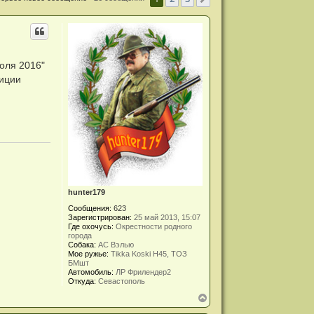
оля 2016"
циции
hunter179
Сообщения:
623
Зарегистрирован:
25 май 2013, 15:07
Где охочусь:
Окрестности родного
города
Собака:
АС Вэлью
Мое ружье:
Tikka Koski H45, ТОЗ
БМшт
Автомобиль:
ЛР Фрилендер2
Откуда:
Севастополь
В
е