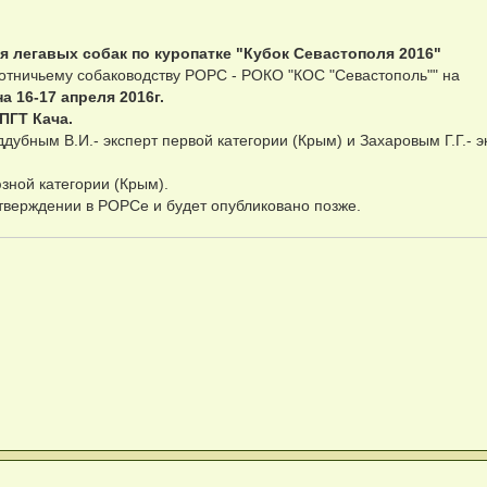
 легавых собак по куропатке "Кубок Севастополя 2016"
отничьему собаководству РОРС - РОКО "КОС "Севастополь"" на
а 16-17 апреля 2016г.
ПГТ Кача.
ддубным В.И.- эксперт первой категории (Крым) и Захаровым Г.Г.- э
зной категории (Крым).
тверждении в РОРСе и будет опубликовано позже.