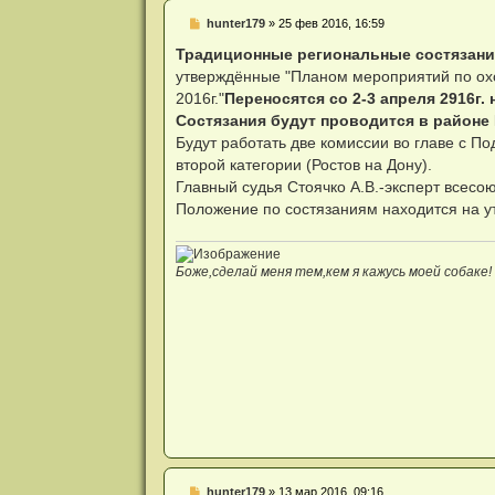
Н
hunter179
»
25 фев 2016, 16:59
е
п
Традиционные региональные состязания
р
утверждённые "Планом мероприятий по ох
о
ч
2016г."
Переносятся со 2-3 апреля 2916г. н
и
Состязания будут проводится в районе 
т
а
Будут работать две комиссии во главе с По
н
второй категории (Ростов на Дону).
н
о
Главный судья Стоячко А.В.-эксперт всесою
е
Положение по состязаниям находится на у
с
о
о
б
щ
Боже,сделай меня тем,кем я кажусь моей собаке!
е
н
и
е
Н
hunter179
»
13 мар 2016, 09:16