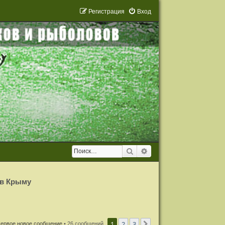
Р
е
г
и
с
т
р
а
ц
и
я
Вход
Поиск
Расширенный поиск
 в Крыму
1
2
3
След.
ервое новое сообщение
• 26 сообщений