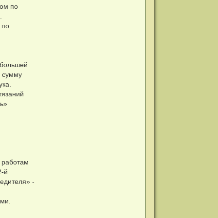
лом по
.
 по
ибольшей
ю сумму
ука.
тязаний
ль»
 работам
2-й
едителя» -
ами.