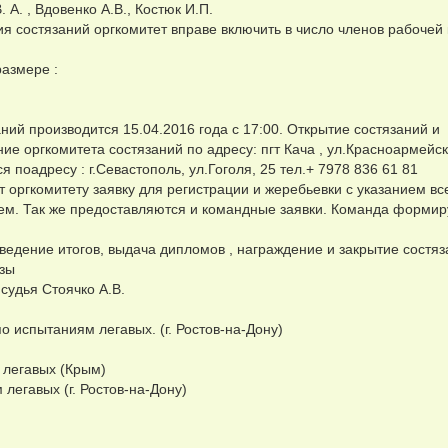
 А. , Вдовенко А.В., Костюк И.П.
я состязаний оргкомитет вправе включить в число членов рабочей
размере :
аний производится 15.04.2016 года с 17:00. Открытие состязаний и
ие оргкомитета состязаний по адресу: пгт Кача , ул.Красноармейск
 поадресу : г.Севастополь, ул.Гоголя, 25 тел.+ 7978 836 61 81
т оргкомитету заявку для регистрации и жеребьевки с указанием в
щем. Так же предоставляются и командные заявки. Команда формир
дведение итогов, выдача дипломов , награждение и закрытие состяз
изы
 судья Стоячко А.В.
 по испытаниям легавых. (г. Ростов-на-Дону)
м легавых (Крым)
 легавых (г. Ростов-на-Дону)