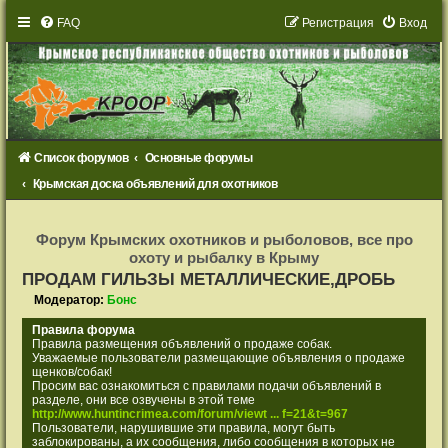
FAQ
Р
е
г
и
с
т
р
а
ц
и
я
Вход
Список форумов
Основные форумы
Крымская доска объявлений для охотников
Р
е
Форум Крымских охотников и рыболовов, все про
г
охоту и рыбалку в Крыму
и
с
ПРОДАМ ГИЛЬЗЫ МЕТАЛЛИЧЕСКИЕ,ДРОБЬ
т
р
Модератор:
Бонс
а
ц
Правила форума
и
Правила размещения объявлений о продаже собак.
я
Уважаемые пользователи размещающие объявления о продаже
щенков/собак!
Просим вас ознакомиться с правилами подачи объявлений в
разделе, они все озвучены в этой теме
http://www.huntincrimea.com/forum/viewt ... f=21&t=967
Пользователи, нарушившие эти правила, могут быть
заблокированы, а их сообщения, либо сообщения в которых не