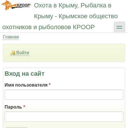
Перейти
Охота в Крыму, Рыбалка в
к
основному
Крыму - Крымское общество
содержанию
toggle
охотников и рыболовов КРООР
Главная
Строка
навигации
Войти
Вход на сайт
Имя пользователя
Пароль