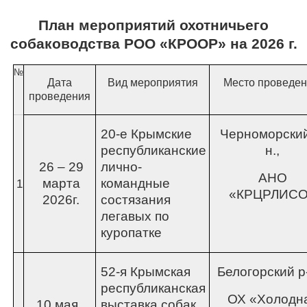
План мероприятий охотничьего
собаководства РОО «КРООР» на 2026 г.
№
Дата
Вид мероприятия
Место проведе
проведения
20-е Крымские
Черноморский
республиканские
н.,
26 – 29
лично-
АНО
марта
командные
1
«КРЦРЛИС
2026г.
состязания
легавых по
куропатке
52-я Крымская
Белогорский р
республиканская
ОХ «Холодн
10 мая
выставка собак