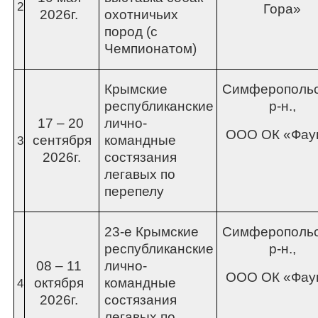
2
Гора»
2026г.
охотничьих
пород (с
Чемпионатом)
Крымские
Симферополь
республиканские
р-н.,
17 – 20
лично-
ООО ОК «Фау
сентября
командные
3
2026г.
состязания
легавых по
перепелу
23-е Крымские
Симферополь
республиканские
р-н.,
08 – 11
лично-
ООО ОК «Фау
октября
командные
4
2026г.
состязания
легавых по