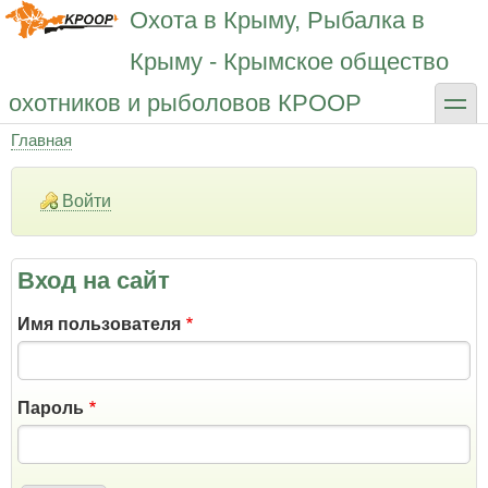
Перейти
Охота в Крыму, Рыбалка в
к
основному
Крыму - Крымское общество
содержанию
toggle
охотников и рыболовов КРООР
Главная
Строка
навигации
Войти
Вход на сайт
Имя пользователя
Пароль