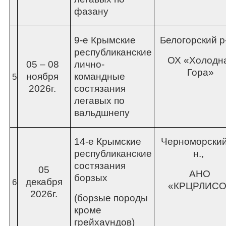
фазану
9-е Крымские
Белогорский р
республиканские
ОХ «Холодн
05 – 08
лично-
Гора»
ноября
командные
5
2026г.
состязания
легавых по
вальдшнепу
14-е Крымские
Черноморский
республиканские
н.,
состязания
05
АНО
борзых
декабря
6
«КРЦРЛИСО
2026г.
(борзые породы
кроме
грейхаундов)