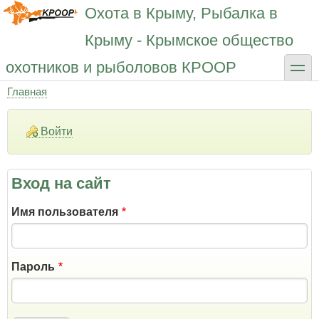
Перейти
Охота в Крыму, Рыбалка в
к
основному
Крыму - Крымское общество
содержанию
toggle
охотников и рыболовов КРООР
Главная
Строка
навигации
Войти
Вход на сайт
Имя пользователя
Пароль