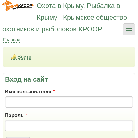
Перейти
Охота в Крыму, Рыбалка в
к
основному
Крыму - Крымское общество
содержанию
toggle
охотников и рыболовов КРООР
Главная
Строка
навигации
Войти
Вход на сайт
Имя пользователя
Пароль