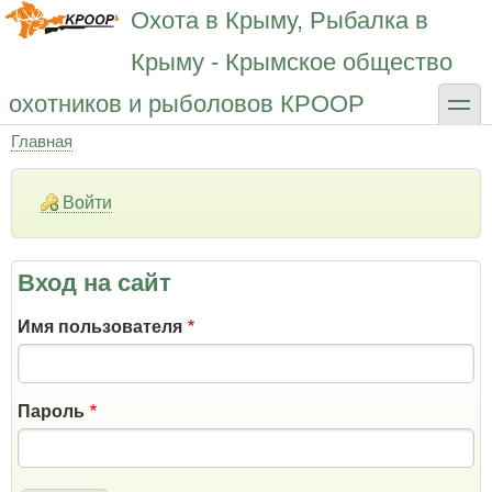
Перейти
Охота в Крыму, Рыбалка в
к
основному
Крыму - Крымское общество
содержанию
toggle
охотников и рыболовов КРООР
Главная
Строка
навигации
Войти
Вход на сайт
Имя пользователя
Пароль