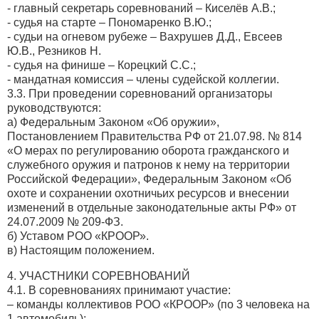
- главный секретарь соревнований – Киселёв А.В.;
- судья на старте – Пономаренко В.Ю.;
- судьи на огневом рубеже – Вахрушев Д.Д., Евсеев
Ю.В., Резников Н.
- судья на финише – Корецкий С.С.;
- мандатная комиссия – члены судейской коллегии.
3.3. При проведении соревнований организаторы
руководствуются:
а) Федеральным Законом «Об оружии»,
Постановлением Правительства РФ от 21.07.98. № 814
«О мерах по регулированию оборота гражданского и
служебного оружия и патронов к нему на территории
Российской Федерации», Федеральным Законом «Об
охоте и сохранении охотничьих ресурсов и внесении
изменений в отдельные законодательные акты РФ» от
24.07.2009 № 209-ФЗ.
б) Уставом РОО «КРООР».
в) Настоящим положением.
4. УЧАСТНИКИ СОРЕВНОВАНИЙ
4.1. В соревнованиях принимают участие:
– команды коллективов РОО «КРООР» (по 3 человека на
1 автомобиль);