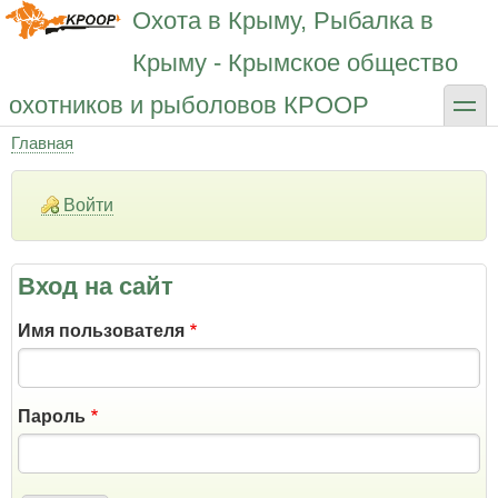
Перейти
Охота в Крыму, Рыбалка в
к
основному
Крыму - Крымское общество
содержанию
toggle
охотников и рыболовов КРООР
Главная
Строка
навигации
Войти
Вход на сайт
Имя пользователя
Пароль