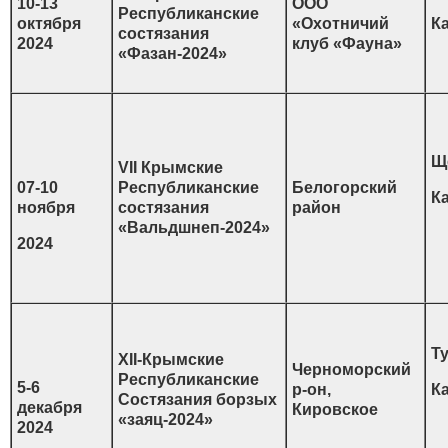
10-13
ООО
Республиканские
октября
«Охотничий
К
состязания
2024
клуб «Фауна»
«Фазан-2024»
Щ
VII Крымские
07-10
Республиканские
Белогорский
К
ноября
состязания
район
«Вальдшнеп-2024»
2024
Ту
ХII-Крымские
Черноморский
Республиканские
5-6
р-он,
К
Состязания борзых
декабря
Кировское
«заяц-2024»
2024