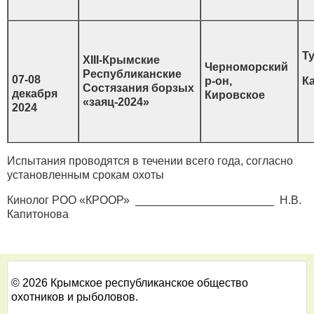
Ту
ХIII-Крымские
Черноморский
Республиканские
07-08
р-он,
К
Состязания борзых
декабря
Кировское
«заяц-2024»
2024
Испытания проводятся в течении всего года, согласно
установленным срокам охоты
Кинолог РОО «КРООР» ______________________ Н.В.
Капитонова
© 2026 Крымское республиканское общество
охотников и рыболовов.