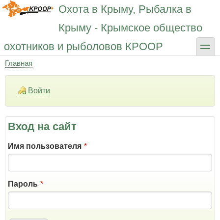
Перейти
Охота в Крыму, Рыбалка в
к
основному
Крыму - Крымское общество
содержанию
toggle
охотников и рыболовов КРООР
Главная
Строка
навигации
Войти
Вход на сайт
Имя пользователя
Пароль