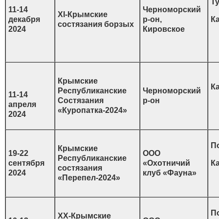
Ту
11-14
Черноморский
XI-Крымские
декабря
р-он,
К
состязания борзых
2024
Кировское
Крымские
К
Республиканские
Черноморский
11-14
Состязания
р-он
апреля
«Куропатка-2024»
2024
П
Крымские
19-22
ООО
Республиканские
сентября
«Охотничий
К
состязания
2024
клуб «Фауна»
«Перепел-2024»
П
XX-Крымские